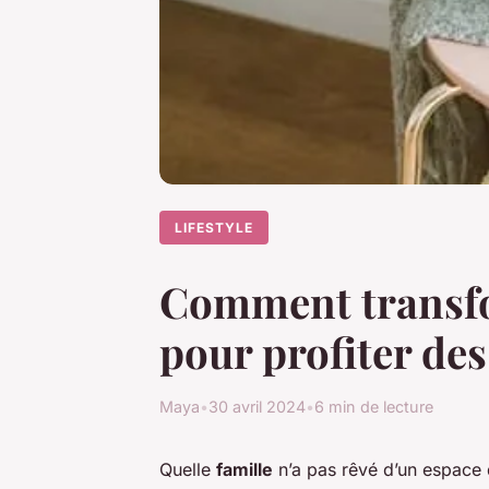
LIFESTYLE
Comment transfor
pour profiter des
Maya
•
30 avril 2024
•
6 min de lecture
Quelle
famille
n’a pas rêvé d’un espace d