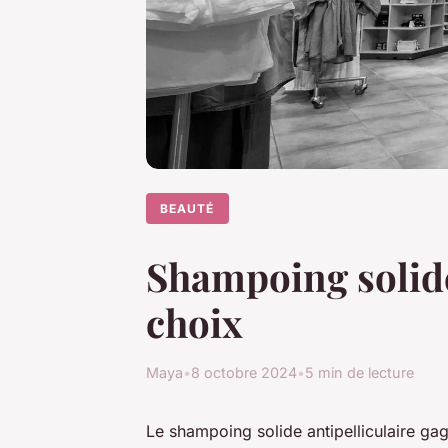
BEAUTÉ
Shampoing solide 
choix
Maya
•
8 octobre 2024
•
5 min de lecture
Le shampoing solide antipelliculaire ga