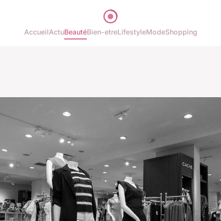
Accueil
Actu
Beauté
Bien-etre
Lifestyle
Mode
Shopping