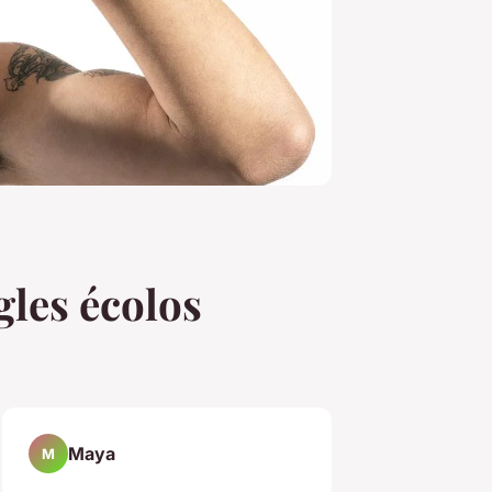
gles écolos
Maya
M