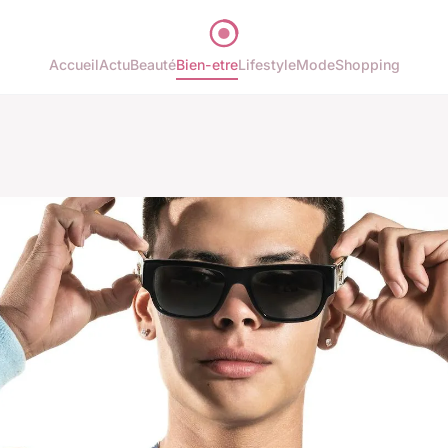
Accueil
Actu
Beauté
Bien-etre
Lifestyle
Mode
Shopping